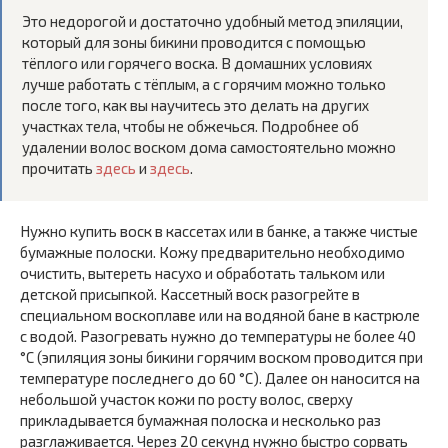
Это недорогой и достаточно удобный метод эпиляции,
который для зоны бикини проводится с помощью
тёплого или горячего воска. В домашних условиях
лучше работать с тёплым, а с горячим можно только
после того, как вы научитесь это делать на других
участках тела, чтобы не обжечься. Подробнее об
удалении волос воском дома самостоятельно можно
прочитать
здесь
и
здесь
.
Нужно купить воск в кассетах или в банке, а также чистые
бумажные полоски. Кожу предварительно необходимо
очистить, вытереть насухо и обработать тальком или
детской присыпкой. Кассетный воск разогрейте в
специальном воскоплаве или на водяной бане в кастрюле
с водой. Разогревать нужно до температуры не более 40
°C (эпиляция зоны бикини горячим воском проводится при
температуре последнего до 60 °C). Далее он наносится на
небольшой участок кожи по росту волос, сверху
прикладывается бумажная полоска и несколько раз
разглаживается. Через 20 секунд нужно быстро сорвать