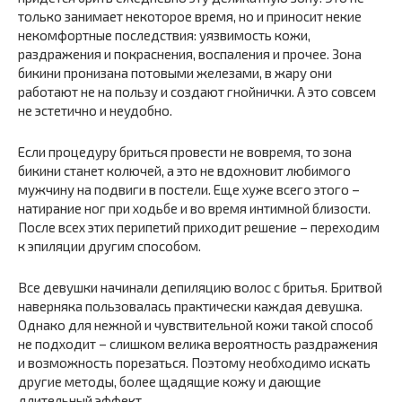
только занимает некоторое время, но и приносит некие
некомфортные последствия: уязвимость кожи,
раздражения и покраснения, воспаления и прочее. Зона
бикини пронизана потовыми железами, в жару они
работают не на пользу и создают гнойнички. А это совсем
не эстетично и неудобно.
Если процедуру бриться провести не вовремя, то зона
бикини станет колючей, а это не вдохновит любимого
мужчину на подвиги в постели. Еще хуже всего этого –
натирание ног при ходьбе и во время интимной близости.
После всех этих перипетий приходит решение – переходим
к эпиляции другим способом.
Все девушки начинали депиляцию волос с бритья. Бритвой
наверняка пользовалась практически каждая девушка.
Однако для нежной и чувствительной кожи такой способ
не подходит – слишком велика вероятность раздражения
и возможность порезаться. Поэтому необходимо искать
другие методы, более щадящие кожу и дающие
длительный эффект.