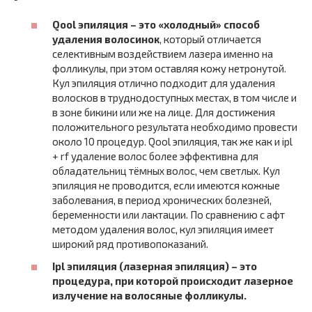
Qool эпиляция – это «холодный» способ
удаления волосинок
, который отличается
селективным воздействием лазера именно на
фолликулы, при этом оставляя кожу нетронутой.
Кул эпиляция отлично подходит для удаления
волосков в труднодоступных местах, в том числе и
в зоне бикини или же на лице. Для достижения
положительного результата необходимо провести
около 10 процедур. Qool эпиляция, так же как и ipl
+ rf удаление волос более эффективна для
обладательниц тёмных волос, чем светлых. Кул
эпиляция не проводится, если имеются кожные
заболевания, в период хронических болезней,
беременности или лактации. По сравнению с афт
методом удаления волос, кул эпиляция имеет
широкий ряд противопоказаний.
Ipl эпиляция (лазерная эпиляция) – это
процедура, при которой происходит лазерное
излучение на волосяные фолликулы.