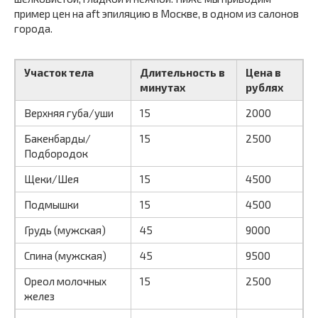
пример цен на aft эпиляцию в Москве, в одном из салонов
города.
Участок тела
Длительность в
Цена в
минутах
рублях
Верхняя губа/уши
15
2000
Бакенбарды/
15
2500
Подбородок
Щеки/Шея
15
4500
Подмышки
15
4500
Грудь (мужская)
45
9000
Спина (мужская)
45
9500
Ореол молочных
15
2500
желез