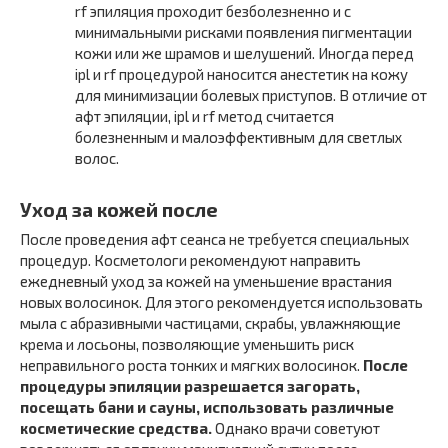
rf эпиляция проходит безболезненно и с
минимальными рисками появления пигментации
кожи или же шрамов и шелушений. Иногда перед
ipl и rf процедурой наносится анестетик на кожу
для минимизации болевых приступов. В отличие от
афт эпиляции, ipl и rf метод считается
болезненным и малоэффективным для светлых
волос.
Уход за кожей после
После проведения афт сеанса не требуется специальных
процедур. Косметологи рекомендуют направить
ежедневный уход за кожей на уменьшение врастания
новых волосинок. Для этого рекомендуется использовать
мыла с абразивными частицами, скрабы, увлажняющие
крема и лосьоны, позволяющие уменьшить риск
неправильного роста тонких и мягких волосинок.
После
процедуры эпиляции разрешается загорать,
посещать бани и сауны, использовать различные
косметические средства.
Однако врачи советуют