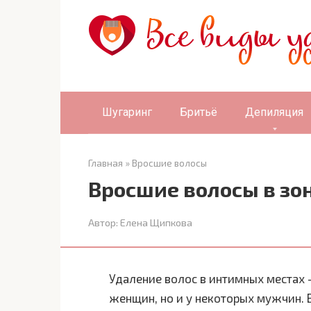
Перейти
к
контенту
Шугаринг
Бритьё
Депиляция
Главная
»
Вросшие волосы
Вросшие волосы в зо
Автор:
Елена Щипкова
Удаление волос в интимных местах –
женщин, но и у некоторых мужчин. 