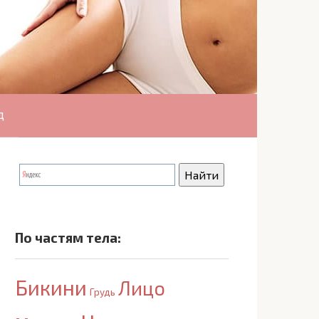
д
По частям тела:
Бикини
Лицо
Грудь