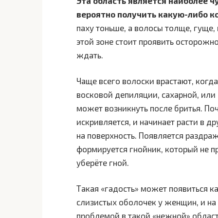
Эта область является наиболее ч
вероятно получить какую-либо к
паху тоньше, а волосы толще, гуще,
этой зоне стоит проявить осторожно
ждать.
Чаще всего волоски врастают, когда
восковой депиляции, сахарной, или
может возникнуть после бритья. По
искривляется, и начинает расти в др
на поверхность. Появляется раздра
формируется гнойник, который не пр
уберёте гной.
Такая «гадость» может появиться ка
слизистых оболочек у женщин, и на 
проблемой в такой «нежной» област