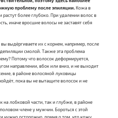
увствительной, поэтому здесь наиболее
ожную проблему после эпиляции.
Кожа в
 и растут более глубоко. При удалении волос в
сть, иначе вросшие волосы не заставят себя
 вы выдёргиваете их с корнем, например, после
 депиляции смолой. Также эта проблема
чему? Потому что волосок деформируется,
угом направлении, вбок или вниз, и не выходит
жение, в районе волосяной луковицы
ойдёт, пока вы не вытащите волосок и не
к на лобковой части, так и глубже, в районе
половом члене у мужчин. Бороться с этой
и нужно осторожно, помня о том, что кожу