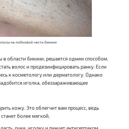
лосы на лобковой части бикини
ы в области бикини, решается одним способом.
ать волос и продезинфицировать ранку. Если
тесь к косметологу или дерматологу. Однако
онадобится иголка, обеззараживающее
рить кожу. Это облегчит вам процесс, ведь
 станет более мягкой.
асть, руки, иголку и пинцет антисептиком.