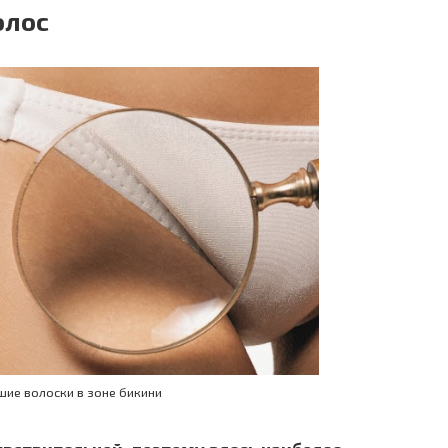
олос
шие волоски в зоне бикини