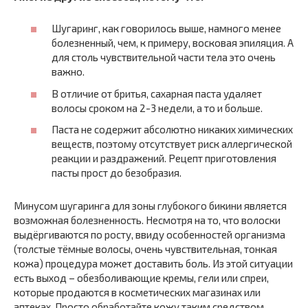
Шугаринг, как говорилось выше, намного менее
болезненный, чем, к примеру, восковая эпиляция. А
для столь чувствительной части тела это очень
важно.
В отличие от бритья, сахарная паста удаляет
волосы сроком на 2-3 недели, а то и больше.
Паста не содержит абсолютно никаких химических
веществ, поэтому отсутствует риск аллергической
реакции и раздражений. Рецепт приготовления
пасты прост до безобразия.
Минусом шугаринга для зоны глубокого бикини является
возможная болезненность. Несмотря на то, что волоски
выдёргиваются по росту, ввиду особенностей организма
(толстые тёмные волосы, очень чувствительная, тонкая
кожа) процедура может доставить боль. Из этой ситуации
есть выход – обезболивающие кремы, гели или спреи,
которые продаются в косметических магазинах или
аптеках. Просто обработайте кожу таким средством