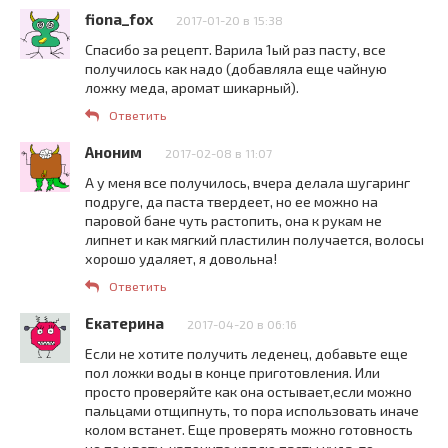
fiona_fox
2017-01-20 в 15:38
Спасибо за рецепт. Варила 1ый раз пасту, все
получилось как надо (добавляла еще чайную
ложку меда, аромат шикарный).
Ответить
Аноним
2017-02-08 в 11:07
А у меня все получилось, вчера делала шугаринг
подруге, да паста твердеет, но ее можно на
паровой бане чуть растопить, она к рукам не
липнет и как мягкий пластилин получается, волосы
хорошо удаляет, я довольна!
Ответить
Екатерина
2017-04-20 в 06:16
Если не хотите получить леденец, добавьте еще
пол ложки воды в конце приготовления. Или
просто проверяйте как она остывает,если можно
пальцами отщипнуть, то пора использовать иначе
колом встанет. Еще проверять можно готовность