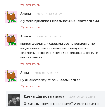
Ответить
Алена
2015-12-30 в 03:24
А у меня прилипает к пальцам,жидковатая что ли
Ответить
Ариза
2016-01-17 в 15:07
привет девчата, я сдедала все по репцепту, но
когда я начинаю ее пользовать получается
леденец, хотя я ее не передерживала на огне, че
посоветуете?
Ответить
Анна
2016-01-22 в 22:40
Ну я нанесла эту смесь.А дальше что?
Ответить
Елена Щипкова
(автор)
2016-01-24 в 23:43
Отдирать конечно с волосами)) А если серьезно,