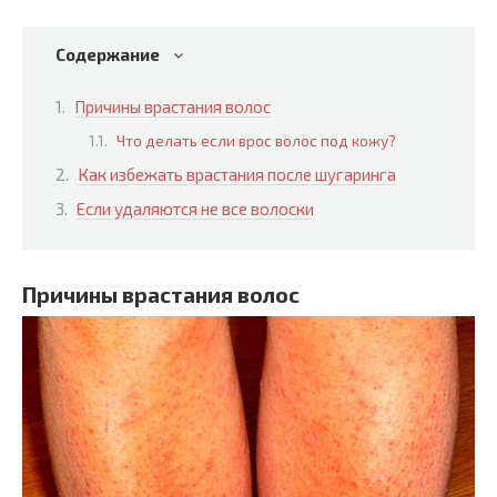
Содержание
Причины врастания волос
Что делать если врос волос под кожу?
Как избежать врастания после шугаринга
Если удаляются не все волоски
Причины врастания волос