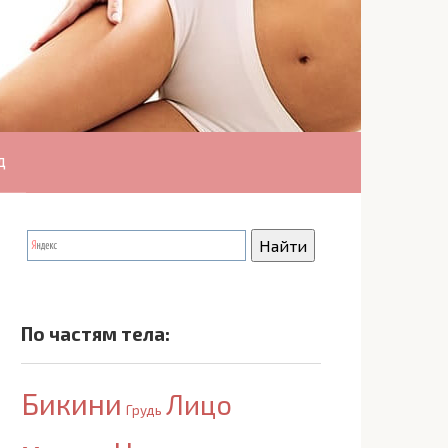
д
По частям тела:
Бикини
Лицо
Грудь