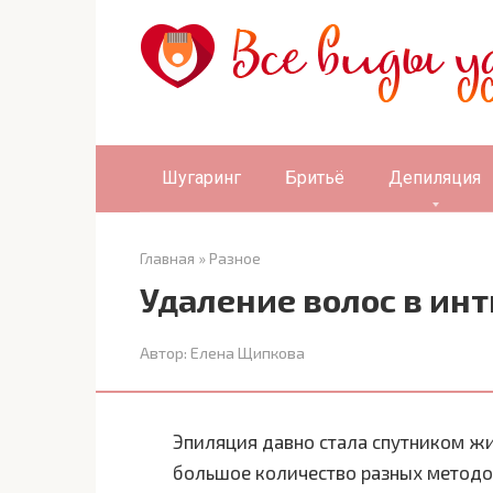
Перейти
к
контенту
Шугаринг
Бритьё
Депиляция
Главная
»
Разное
Удаление волос в ин
Автор:
Елена Щипкова
Эпиляция давно стала спутником жи
большое количество разных методов,