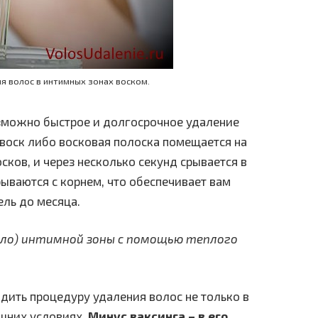
ия волос в интимных зонах воском.
зможно быстрое и долгосрочное удаление
 воск либо восковая полоска помещается на
сков, и через несколько секунд срывается в
ываются с корнем, что обеспечивает вам
ель до месяца.
голо) интимной зоны с помощью теплого
дить процедуру удаления волос не только в
ашних условиях.
Минус ваксинга – в его