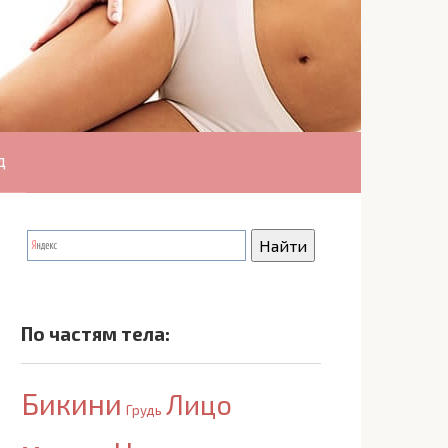
д
По частям тела:
Бикини
Лицо
Грудь