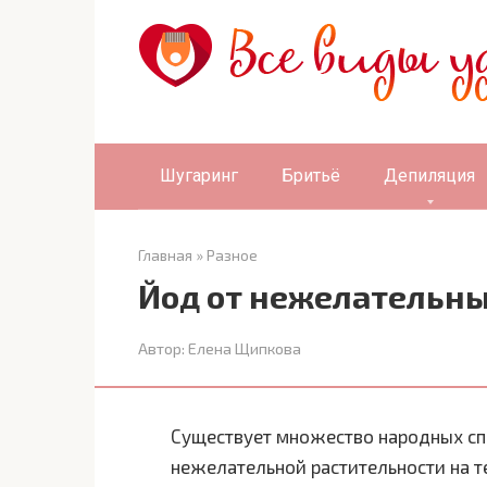
Перейти
к
контенту
Шугаринг
Бритьё
Депиляция
Главная
»
Разное
Йод от нежелательны
Автор:
Елена Щипкова
Существует множество народных сп
нежелательной растительности на т