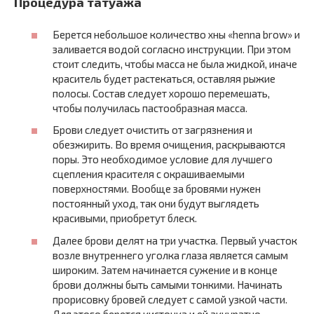
Процедура татуажа
Берется небольшое количество хны «henna brow» и
заливается водой согласно инструкции. При этом
стоит следить, чтобы масса не была жидкой, иначе
краситель будет растекаться, оставляя рыжие
полосы. Состав следует хорошо перемешать,
чтобы получилась пастообразная масса.
Брови следует очистить от загрязнения и
обезжирить. Во время очищения, раскрываются
поры. Это необходимое условие для лучшего
сцепления красителя с окрашиваемыми
поверхностями. Вообще за бровями нужен
постоянный уход, так они будут выглядеть
красивыми, приобретут блеск.
Далее брови делят на три участка. Первый участок
возле внутреннего уголка глаза является самым
широким. Затем начинается сужение и в конце
брови должны быть самыми тонкими. Начинать
прорисовку бровей следует с самой узкой части.
Для этого берется кисточка и ей аккуратно