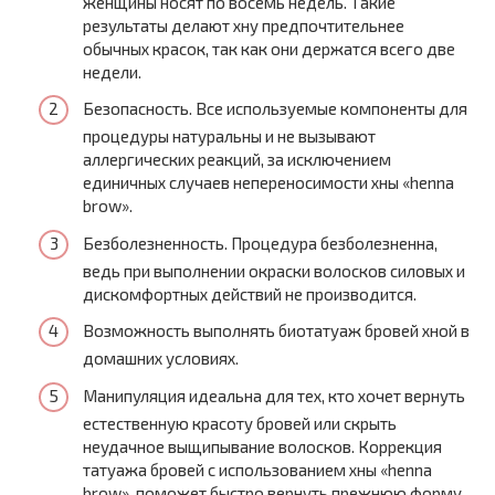
женщины носят по восемь недель. Такие
результаты делают хну предпочтительнее
обычных красок, так как они держатся всего две
недели.
Безопасность. Все используемые компоненты для
процедуры натуральны и не вызывают
аллергических реакций, за исключением
единичных случаев непереносимости хны «henna
brow».
Безболезненность. Процедура безболезненна,
ведь при выполнении окраски волосков силовых и
дискомфортных действий не производится.
Возможность выполнять биотатуаж бровей хной в
домашних условиях.
Манипуляция идеальна для тех, кто хочет вернуть
естественную красоту бровей или скрыть
неудачное выщипывание волосков. Коррекция
татуажа бровей с использованием хны «henna
brow», поможет быстро вернуть прежнюю форму