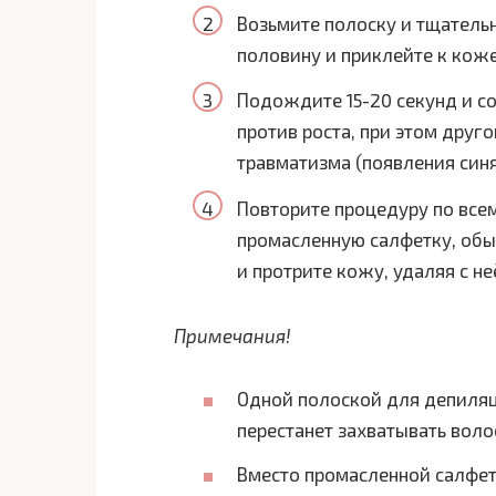
Возьмите полоску и тщательн
половину и приклейте к коже
Подождите 15-20 секунд и с
против роста, при этом дру
травматизма (появления синя
Повторите процедуру по всем
промасленную салфетку, обы
и протрите кожу, удаляя с не
Примечания!
Одной полоской для депиляци
перестанет захватывать воло
Вместо промасленной салфет