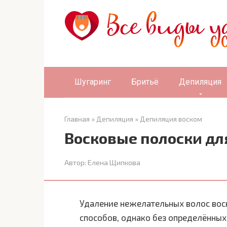
Перейти
к
контенту
Шугаринг
Бритьё
Депиляция
Главная
»
Депиляция
»
Депиляция воском
Восковые полоски дл
Автор:
Елена Щипкова
Удаление нежелательных волос вос
способов, однако без определённых