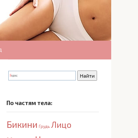
д
По частям тела:
Бикини
Лицо
Грудь