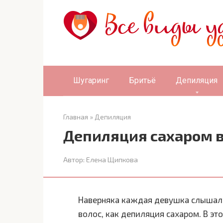
Перейти
к
контенту
Шугаринг
Бритьё
Депиляция
Главная
»
Депиляция
Депиляция сахаром 
Автор:
Елена Щипкова
Наверняка каждая девушка слышала
волос, как депиляция сахаром. В это