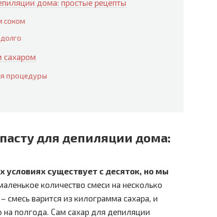
депиляции дома: простые рецепты
м соком
адолго
и сахаром
ия процедуры
 пасту для депиляции дома:
х условиях существует с десяток, но мы
маленькое количество смеси на несколько
 – смесь варится из килограмма сахара, и
о на полгода. Сам сахар для депиляции