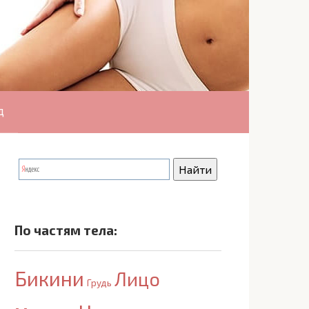
д
По частям тела:
Бикини
Лицо
Грудь