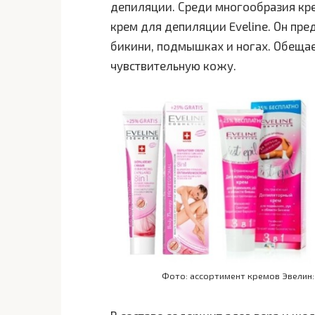
депиляции. Среди многообразия кр
крем для депиляции Eveline. Он пре
бикини, подмышках и ногах. Обещае
чувствительную кожу.
Фото: ассортимент кремов Эвелин: 8 в 