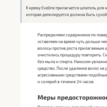
К крему Eveline прилагается шпатель для 
которая депилируется должна быть сухой
Распределяем содержимое по поверх
оставляем на время чуть дольше че
волосы против роста прилагаемым ш
очистились процедуру повторить. С
без мыла и спирта. Наносим увлаж
средство. После удаления волос не
агрессивными средствами подобным
и солярий в течение 24 часов.
Меры предосторожно
Время выдержки для разной кожи м