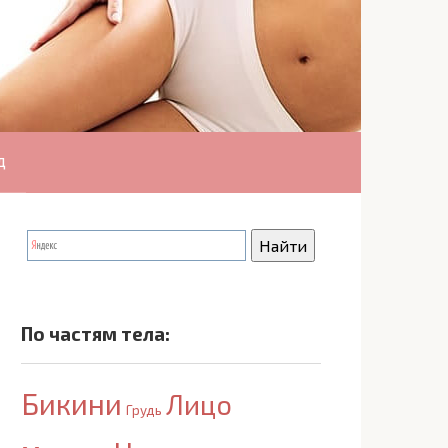
д
По частям тела:
Бикини
Лицо
Грудь