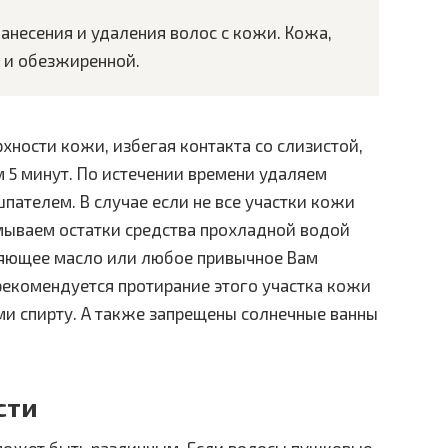
нанесения и удаления волос с кожи. Кожа,
 и обезжиренной.
ности кожи, избегая контакта со слизистой,
м 5 минут. По истечении времени удаляем
пателем. В случае если не все участки кожи
мываем остатки средства прохладной водой
няющее масло или любое привычное Вам
 рекомендуется протирание этого участка кожи
и спирту. А также запрещены солнечные ванны
сти
ожет быть различным. Если волосы пушковые