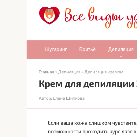
Перейти
к
контенту
Шугаринг
Бритьё
Депиляция
Главная
»
Депиляция
»
Депиляция кремом
Крем для депиляции
Автор:
Елена Щипкова
Если ваша кожа слишком чувствител
возможности проходить курс лазерн