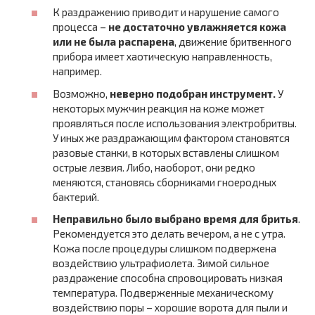
К раздражению приводит и нарушение самого
процесса –
не достаточно увлажняется кожа
или не была распарена
, движение бритвенного
прибора имеет хаотическую направленность,
например.
Возможно,
неверно подобран инструмент.
У
некоторых мужчин реакция на коже может
проявляться после использования электробритвы.
У иных же раздражающим фактором становятся
разовые станки, в которых вставлены слишком
острые лезвия. Либо, наоборот, они редко
меняются, становясь сборниками гноеродных
бактерий.
Неправильно было выбрано время для бритья
.
Рекомендуется это делать вечером, а не с утра.
Кожа после процедуры слишком подвержена
воздействию ультрафиолета. Зимой сильное
раздражение способна спровоцировать низкая
температура. Подверженные механическому
воздействию поры – хорошие ворота для пыли и