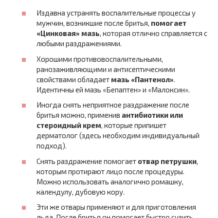
Издавна устранять воспалительные процессы у
мужчин, возникшие после бритья,
помогает
«Цинковая» мазь
, которая отлично справляется с
любыми раздражениями.
Хорошими противовоспалительными,
ранозаживляющими и антисептическими
свойствами обладает
мазь «Пантенол»
.
Идентичны ей мазь «Бепаптен» и «Малоксин».
Иногда снять неприятное раздражение после
бритья можно, применив
антибиотики или
стероидный крем
, которые припишет
дерматолог (здесь необходим индивидуальный
подход).
Снять раздражение помогает
отвар петрушки
,
которым протирают лицо после процедуры.
Можно использовать аналогично ромашку,
календулу, дубовую кору.
Эти же отвары применяют и для приготовления
льда. После бритья он помогает быстро сузить