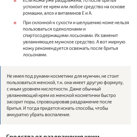
успокоит ее крем или любое средство на основе
ромашки, алоэ и витаминов E и A.
При склонной к сухости и шелушению коже нельзя
пользоваться одеколонами и
спиртосодержащими лосьонами. Их заменит
увлажняющее мужское средство. А вот жирную
кожу рекомендуется освежать после бритья
лосьонами.
Не имея под руками косметики для мужчин, не стоит
пользоваться женской, т.к. она имеет другую формулу,
с иным уровнем кислотности. Даже обычный
увлажняющий крем из женской косметички быстро
засорит поры, спровоцировав раздражение после
бритья. И тогда придется искать способы, чтобы
аккуратно убрать воспаление.
Средства от раздражения кожи